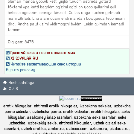
blaman manga yopwb ketti yiqlib tuwdm ustimda yotardi
t6xtami öpa ketti baqridm og'zimi og'zi bn yopb qöllarimi qöli
bnbosb oyolarimi orasiga kirvoldi. Xullas unga kuchim yetmadi
mani zörladi. Eng alam qgani endi mandan bowqasga tegomisan
dirdi. Ancha payt özimi öldirmoqchi böldm. Lekin qölmdan kemadi
tamom.
O'qilgan:
8476
Грязный секс и порно с животными
XIKOYALAR.RU
Читайте захватывающие секс истории
Купить рекламу
Bosh sahifaga
0 / 8
erotik hikoyalar, ehtirosli erotik hikoyalar, Uzbekcha sekslar, uzbekcha
porno videolar, uzbekcha porno, erotik videolar, erotik hikoyalar, seks
hikoyalar, asalxoney jalap rasmlari, uzbekcha seks rasmlar, seks
uzbechka, uzbekskiy sekis, ehtirosli hikoyalar, uzbek qizlari seks
rasmlari, uzbek erotika, amlar.ru, uzbxxx.com, uzbum.ru, pizdauz.ru,