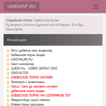
VAXKAYF.RU
Случайная статьи:
Харбийлар билан
Бу воқеани ўртоғим Хурматой айтиб беради. Биз бун...
прочитайте
Рекомендуем
Янги узбекча секс видеолар
Узбекское порно видео
XIKOYALAR.RU
Секс хикойалар
UzBXX.Ru - УЗБЕК ЗАПАЛ СЕКС
XIKOYA.TOP
УЗБЕКСКОЕ ПОРНО ОНЛАЙН
Зоопорно с животными
Секис, Секс уз смотреть онлайн
узбекское порно видео
УЗБЕКСКОЕ ПОРНО НА UZPORNHUB.TOP
Telegramdagi zapal videolar
Новые порно рассказы