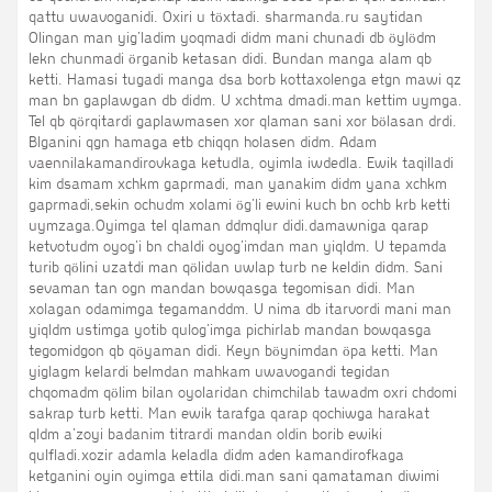
qattu uwavoganidi. Oxiri u töxtadi. sharmanda.ru saytidan
Olingan man yig'ladim yoqmadi didm mani chunadi db öylödm
lekn chunmadi örganib ketasan didi. Bundan manga alam qb
ketti. Hamasi tugadi manga dsa borb kottaxolenga etgn mawi qz
man bn gaplawgan db didm. U xchtma dmadi.man kettim uymga.
Tel qb qörqitardi gaplawmasen xor qlaman sani xor bölasan drdi.
Blganini qgn hamaga etb chiqqn holasen didm. Adam
vaennilakamandirovkaga ketudla, oyimla iwdedla. Ewik taqilladi
kim dsamam xchkm gaprmadi, man yanakim didm yana xchkm
gaprmadi,sekin ochudm xolami ög'li ewini kuch bn ochb krb ketti
uymzaga.Oyimga tel qlaman ddmqlur didi.damawniga qarap
ketvotudm oyog'i bn chaldi oyog'imdan man yiqldm. U tepamda
turib qölini uzatdi man qölidan uwlap turb ne keldin didm. Sani
sevaman tan ogn mandan bowqasga tegomisan didi. Man
xolagan odamimga tegamanddm. U nima db itarvordi mani man
yiqldm ustimga yotib qulog'imga pichirlab mandan bowqasga
tegomidgon qb qöyaman didi. Keyn böynimdan öpa ketti. Man
yiglagm kelardi belmdan mahkam uwavogandi tegidan
chqomadm qölim bilan oyolaridan chimchilab tawadm oxri chdomi
sakrap turb ketti. Man ewik tarafga qarap qochiwga harakat
qldm a'zoyi badanim titrardi mandan oldin borib ewiki
qulfladi.xozir adamla keladla didm aden kamandirofkaga
ketganini oyin oyimga ettila didi.man sani qamataman diwimi