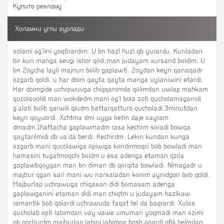
Купить рекламу
Холамни угли зурлади
xolami ög'lini yoqtirardim. U bn hazl huzl qb yurardu. Kunladan
bir kun manga sevgi ishor qildi,man judayam xursand böldim. U
bn 2oycha layli majnun bölib gaplawti. 2oydan keyn qanaqadr
özgarb qoldi, u har doim qayta qayta manga uylaniwini etardi.
Har doimgide uchrawuvga chiqqanimda qölimdan uwlap mahkam
qucolavoldi man wokdedm.mani ög'l bola zoti qucholamaganidi
g'alati bölib qarwili qludm battarqatturo qucholadi.3minutdan
keyn qöyvordi. Xchtma dmi uyga ketm daje xayram
dmadm.1haftacha gaplawmadm rasa kechrm söradi bowqa
qaytarilmidi db va'da berdi. Kechirdm. Lekin kundan kunga
özgarb mani qucolawiga öpiwiga köndirmoqci böb bowladi man
hamasini tugatmoqchi böldm u esa adenga etaman qzila
gaplawbqöygan man bn diman db qörqita bowladi. Nimagadr u
majbur qgan sari mani wu narsaladan könim aynidgon böb qoldi.
Majburlap uchrawuga chiqasan didi bömasam adenga
gaplawganini etaman didi.man chiqtm u judayam hazlkaw
ramantik böb qolardi uchrawuda faqat tel da baqrardi. Xulas
qucholab öpti labimdan vay vawe umuman yoqmadi man özimi
ob qochurdm majburlap labini labimga bosb öpardi q6li belmdan