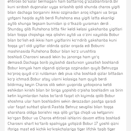
ehtirosli boʻsalar bermagani ham battarroq gʻazablantirardi.Bir
kuni sirdosh dugonalar uyga sirlashib qoldi shunda charos yigiti
bilan dachaga borganini ikkisi ozginadan aroq ichgani va birga
yotgani haqida aytib berdi Ruhshona esa yigiti latta ekanligi
aytib shunga tegsam burnidan ip oʻtkazib yuraman derdi .
Shunday qilib Ruhshona bitta fikr keldi kelasi yakshanba yigitlari
bilan toqqa chiqishga reja qilishni aytdi va oʻzini xayolida Bobur
bilan boʻlish edi ikkisi ham yigitlarini koʻndirib yakshanba kuni
toqqa yoʻl oldi yigitlar oldinda qizlar orqada edi Boburni
mashinasida Ruhshona Bobur bilan koʻz urushtira
boshladi.Charosni sevadi lekin bu janonga ham yoʻq
demasdi.Dachaga borib joylashdi dasturxon yasatish boshlandi
Bobur konyak ham olgandi qizlarga ozginadan quyib Behruzga
koʻproq quydi oʻzi ruldaman deb piva icha boshladi qizlar bittadan
koʻp ichmadi.Bobur atay ularni kolasiga ham quyib berdi
bildirmay keyin Charos olib sekin yuqorida yotoqxona ketdi
eshikdan kirishi bilan bir biriga yopishib oʻpisha boshladim va birin
ketin kiyimlardan halos boʻlardi faqat ich kiyimda qolib Bobur
shoshma ular ham boshladimi sekin derazadan pastga qaradi
ular faqat suhbat qilardi.Pastda Behruz sevgilisi bilan toqqa
sharshara oldiga borishni reja qilib yoʻlga chiqdi va ketganini
koʻrgan Bobur va Charos ehtirosli ishlarini davom ettira boshladi
Charosni shart koʻtarib spalniyga yotqizdi Bobur 17 yoshli qizni
iforiga mast edi kichik koʻkrakchalariga tiger lifchik taqib tiger