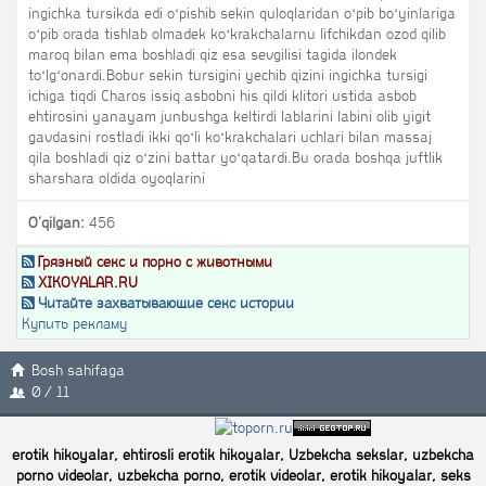
ingichka tursikda edi oʻpishib sekin quloqlaridan oʻpib boʻyinlariga
oʻpib orada tishlab olmadek koʻkrakchalarnu lifchikdan ozod qilib
maroq bilan ema boshladi qiz esa sevgilisi tagida ilondek
toʻlgʻonardi.Bobur sekin tursigini yechib qizini ingichka tursigi
ichiga tiqdi Charos issiq asbobni his qildi klitori ustida asbob
ehtirosini yanayam junbushga keltirdi lablarini labini olib yigit
gavdasini rostladi ikki qoʻli koʻkrakchalari uchlari bilan massaj
qila boshladi qiz oʻzini battar yoʻqatardi.Bu orada boshqa juftlik
sharshara oldida oyoqlarini
O'qilgan:
456
Грязный секс и порно с животными
XIKOYALAR.RU
Читайте захватывающие секс истории
Купить рекламу
Bosh sahifaga
0 / 11
erotik hikoyalar, ehtirosli erotik hikoyalar, Uzbekcha sekslar, uzbekcha
porno videolar, uzbekcha porno, erotik videolar, erotik hikoyalar, seks