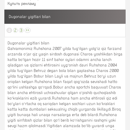
Купить рекламу
Dugonalar yigitlari bilan
1
2
3
>>
Dugonalar yigitlari bilan
Qahramonimiz Ruhshona 2007 yilda tugʻilgan yolgʻiz qiz farzand
arzanda oʻjar qiz yaqin sirdosh dugonasi Charos yoshlikdan birga
katta boʻlgan hozir 11 sinf bahor oylari odamni ancha lanch
qiladigan va qizlarni ehtirosini uygʻonish davri Ruhshona 2004
yilda tugʻilgan Behruz degan bola bilan gaplashsa Charos 2000
yilda tugʻilgan Bobur bilan Layli va majnun.Behruz boʻyi uzun
oriqdan kelgan Ruhshona bilan faqat qogʻozda sevishadi hatto
qoʻlini ushlashga qoʻrqadi.Bobur ancha sportchi baquvvat Charos
bilan ancha ehtirosli uchrashuvlar qilgan oʻpishib quchoqlashib
koʻkraklarini ezib yurardi.Ruhshona ham ancha ehtirosli qiz edi
boʻylari oʻrtacha oq sariqdan kelgan sochlari uzun koʻkraklari
katta katta dumbalari seksualniy chiqib yurganda likillaydi.Biroq
yigiti bunaqa hali unaqa narsalarga erta deb bilardi.Ruhshona
yigiti sinfdosh qizlar bilan qoʻl berib koʻrishganini rashqmi yoki
sevgi hazm qilolmasdi.Yigitidan alamzada boʻlib yurardi unga