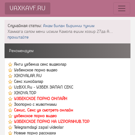
VAXKAYF.RU
Случайная статьи:
Акам билан биринчи туним
Хаммага салом мени исмим Камола ешим хозир 27да А...
прочитайте
Рекомендуем
Янги узбекча секс видеолар
Узбекское порно видео
XIKOYALAR.RU
Секс хикойалар
UzBXX.Ru - УЗБЕК ЗАПАЛ СЕКС
XIKOYA.TOP
УЗБЕКСКОЕ ПОРНО ОНЛАЙН
Зоопорно с животными
Секис, Секс уз смотреть онлайн
узбекское порно видео
УЗБЕКСКОЕ ПОРНО НА UZPORNHUB.TOP
Telegramdagi zapal videolar
Новые порно рассказы