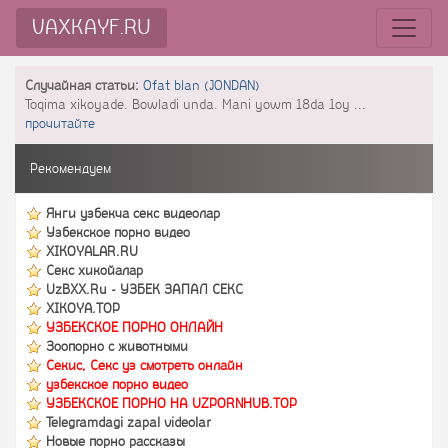
VAXKAYF.RU
Случайная статьи:
Ofat blan (JONDAN)
Toqima xikoyade. Bowladi unda. Mani yowm 18da 1oy ...
прочитайте
Рекомендуем
Янги узбекча секс видеолар
Узбекское порно видео
XIKOYALAR.RU
Секс хикойалар
UzBXX.Ru - УЗБЕК ЗАПАЛ СЕКС
XIKOYA.TOP
УЗБЕКСКОЕ ПОРНО ОНЛАЙН
Зоопорно с животными
Секис, Секс уз смотреть онлайн
узбекское порно видео
УЗБЕКСКОЕ ПОРНО НА UZPORNHUB.TOP
Telegramdagi zapal videolar
Новые порно рассказы