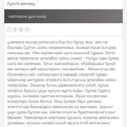
Купить рекламу
хаёлларим уша кизда
1
2
3
>>
у вокеага якинда роппа-роса бир йил булар экан, дея гап
бошлади Султон исмли кахрамонимиз. Ушанда ёшим йигирма
саккизда эди. Мен одатдагидай ишга шошилиб турдим. Хатто
аёлим тайёрлаган эрталабки чойни ичмай: - Нилуш хафа булма,
ишга кеч коляпман. Тагин хамкасбларим, «Рахбаримиз булиб
кеч келади» деб карашларини хохламайман… Аёлим огир оёк.
Ойимларни хай- хайлашларига карамай сахарлаб туради.
Уйдагилар дастурхон атрофига йигилгунича эрталабки чойни
тайёрлайди. Ойимлар билан дарвозахонага чикиб, йулим
хатарсиз булиши учун кулини дуога очади. Хуллас Худога
шукрки, оиламдан кунглим хотиржам… Ишим эса реклама
хизматлари билан боглик. Икки йилдан бери реклама
агентлигида бошкарувчи лавозимида иш юритаман. Шунинг
учун рулда булсам хам, хаёлан олинган буюртмаларимга ранг
бераман. Хамкорларим шартнома тузишса, нималар дейишимни
уйлайман, кискаси кандай килиб офисга етиб келганимни