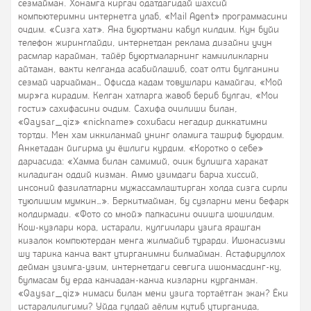
сезмайман. Хонамга киргач одатдагидай шахсий
компьютеримни интернетга улаб, «Mail Agent» программасини
очдим. «Сизга хат». Яна буюртмани кабул килдим. Кун буйи
телефон жиринглайди, интернетдан реклама дизайни учун
расмлар карайман, тайёр буюртмаларнинг камчиликларни
айтаман, вакти келганда асабийлашиб, соат олти булганини
сезмай чарчайман… Офисда кадам товушлари камайгач, «Мой
мир»га кирадим. Келган хатларга жавоб бериб булгач, «Мои
гости» сахифасини очдим. Сахифа очилиши билан,
«Qaysar_qiz» «nickname» сохибаси негадир диккатимни
тортди. Мен хам иккиланмай унинг оламига ташриф буюрдим.
Анкетадан йигирма уч ёшлиги курдим. «Коротко о себе»
дарчасида: «Хамма билан самимий, очик булишга харакат
киладиган оддий кизман. Аммо узимдаги барча хиссий,
инсоний фазилатларни мужассамлаштирган холда сизга сирли
туюлишим мумкин…». Беркитмайман, бу сузларни мени бефарк
колдирмади. «Фото со мной» папкасини очишга шошилдим.
Кош-кузлари кора, истарали, кулгичлари узига ярашган
кизалок компьютердан менга жилмайиб турарди. Ишонасизми
шу тарика канча вакт утирганимни билмайман. Астафируллох
дейман узимга-узим, интернетдаги севгига ишонмасдинг-ку,
булмасам бу ерда канчадан-канча кизларни курганман.
«Qaysar_qiz» нимаси билан мени узига тортаётган экан? Ёки
истаралилигими? Уйда гулдай аёлим кутиб утирганида,