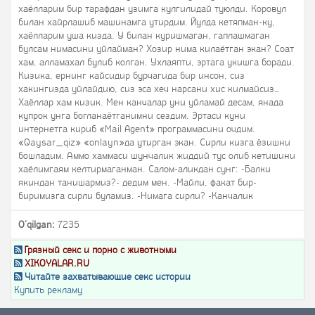
хаёлларим бир тарафдан узимга кулгилидай туюлди. Коровул
билан хайрлашиб машинамга утирдим. Йулда кетяпман-ку,
хаёлларим уша кизда. У билан куришмаган, гаплашмаган
булсам нимасини уйлайман? Хозир нима килаётган экан? Соат
хам, алламахал булиб колган. Ухлаяпти, эртага укишга боради.
Кизика, ернинг кайсидир бурчагида бир инсон, сиз
хакингизда уйлайдию, сиз эса хеч нарсани хис килмайсиз…
Хаёллар хам кизик. Мен канчалар уни уйламай десам, янада
купрок унга богланаётганимни сездим. Эртаси куни
интернетга кириб «Mail Agent» программасини очдим.
«Qaysar_qiz» «onlayn»да утирган экан. Сирли кизга ёзишни
бошладим. Аммо хаммаси шунчалик жиддий тус олиб кетишини
хаёлимгаям келтирмаганман. Салом-аликдан сунг: -Балки
якиндан танишармиз?- дедим мен. -Майли, факат бир-
биримизга сирли буламиз. -Нимага сирли? -Канчалик
O'qilgan:
7235
Грязный секс и порно с животными
XIKOYALAR.RU
Читайте захватывающие секс истории
Купить рекламу